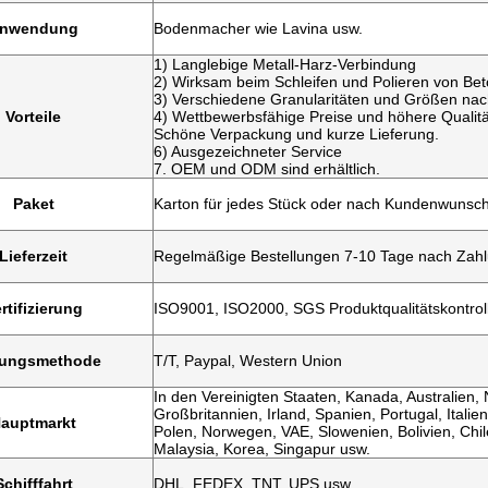
nwendung
Bodenmacher wie Lavina usw.
1) Langlebige Metall-Harz-Verbindung
2) Wirksam beim Schleifen und Polieren von Be
3) Verschiedene Granularitäten und Größen na
Vorteile
4) Wettbewerbsfähige Preise und höhere Qualitä
Schöne Verpackung und kurze Lieferung.
6) Ausgezeichneter Service
7. OEM und ODM sind erhältlich.
Paket
Karton für jedes Stück oder nach Kundenwunsc
Lieferzeit
Regelmäßige Bestellungen 7-10 Tage nach Zahl
rtifizierung
ISO9001, ISO2000, SGS Produktqualitätskontrol
lungsmethode
T/T, Paypal, Western Union
In den Vereinigten Staaten, Kanada, Australien,
Großbritannien, Irland, Spanien, Portugal, Italie
auptmarkt
Polen, Norwegen, VAE, Slowenien, Bolivien, Chil
Malaysia, Korea, Singapur usw.
Schifffahrt
DHL, FEDEX, TNT, UPS usw.