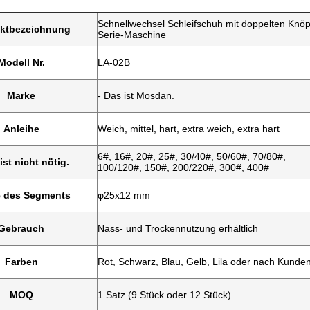
Schnellwechsel Schleifschuh mit doppelten Knöp
ktbezeichnung
Serie-Maschine
Modell Nr.
LA-02B
Marke
- Das ist Mosdan.
Anleihe
Weich, mittel, hart, extra weich, extra hart
6#, 16#, 20#, 25#, 30/40#, 50/60#, 70/80#,
ist nicht nötig.
100/120#, 150#, 200/220#, 300#, 400#
 des Segments
φ25x12 mm
Gebrauch
Nass- und Trockennutzung erhältlich
Farben
Rot, Schwarz, Blau, Gelb, Lila oder nach Kund
MOQ
1 Satz (9 Stück oder 12 Stück)