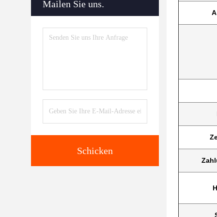
Mailen Sie uns.
A
Ze
Schicken
Zah
H