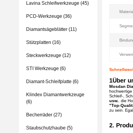
Lavina Schleifwerkzeuge
(45)
Materia
PCD-Werkzeuge
(36)
Segmen
Diamantsägeblätter
(11)
Bindun
Stützplatten
(16)
Verwen
Steckwerkzeuge
(12)
STI Werkzeuge
(6)
Schnellwech
1Über u
Diamant-Schleifplatte
(6)
Mosdan Diam
hochwertige 
Klindex Diamantwerkzeuge
Schleif-, Sc
usw.
. die H
(6)
"Top-Qualit
zu sein. Ega
Becherräder
(27)
2. Prod
Staubschutzhaube
(5)