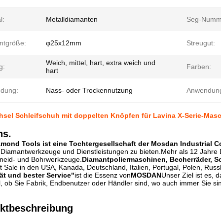
l:
Metalldiamanten
Seg-Numm
tgröße:
φ25x12mm
Streugut:
Weich, mittel, hart, extra weich und
g:
Farben:
hart
dung:
Nass- oder Trockennutzung
Anwendun
sel Schleifschuh mit doppelten Knöpfen für Lavina X-Serie-Mas
ns.
ond Tools ist eine Tochtergesellschaft der Mosdan Industrial Co
Diamantwerkzeuge und Dienstleistungen zu bieten.Mehr als 12 Jahre Di
hneid- und Bohrwerkzeuge.
Diamantpoliermaschinen, Becherräder, S
ot Sale in den USA, Kanada, Deutschland, Italien, Portugal, Polen, Russla
ät und bester Service"
ist die Essenz von
MOSDAN
Unser Ziel ist es,
l, ob Sie Fabrik, Endbenutzer oder Händler sind, wo auch immer Sie sin
uktbeschreibung