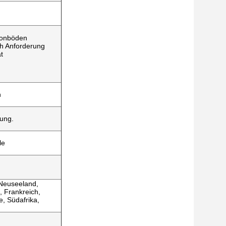
tonböden
ch Anforderung
t
h
ung.
le
 Neuseeland,
n, Frankreich,
e, Südafrika,