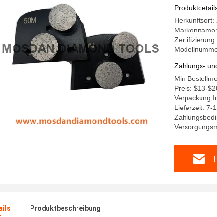
Produktdetail
Herkunftsort:
Markenname:
Zertifizierun
Modellnumme
Zahlungs- un
Min Bestellme
Preis: $13-$2
Verpackung In
Lieferzeit: 7-
Zahlungsbedi
Versorgungsm
B
ails
Produktbeschreibung