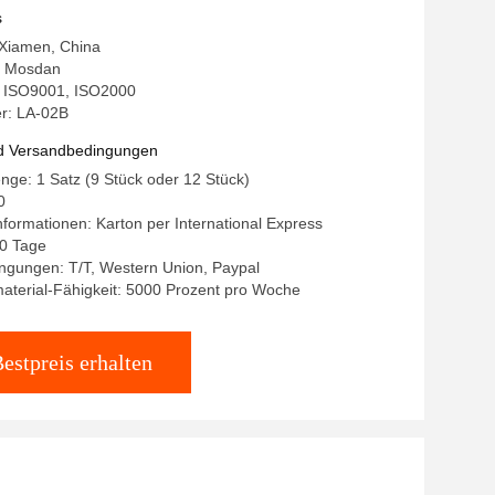
s
 Xiamen, China
 Mosdan
g: ISO9001, ISO2000
r: LA-02B
d Versandbedingungen
nge: 1 Satz (9 Stück oder 12 Stück)
0
formationen: Karton per International Express
10 Tage
ngungen: T/T, Western Union, Paypal
aterial-Fähigkeit: 5000 Prozent pro Woche
estpreis erhalten