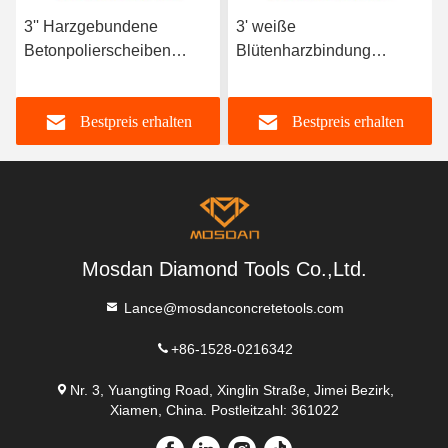
3'' Harzgebundene
3' weiße
Betonpolierscheiben
Blütenharzbindung
12mm Dicke
Betonpolierpads 12 mm
Dicke
Bestpreis erhalten
Bestpreis erhalten
Mosdan Diamond Tools Co.,Ltd.
Lance@mosdanconcretetools.com
+86-1528-0216342
Nr. 3, Yuangting Road, Xinglin Straße, Jimei Bezirk,
Xiamen, China. Postleitzahl: 361022