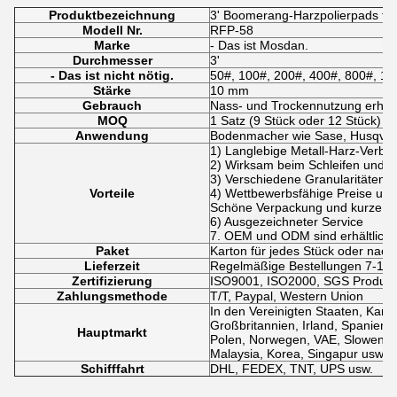
Produktbezeichnung
3' Boomerang-Harzpolierpads fü
Modell Nr.
RFP-58
Marke
- Das ist Mosdan.
Durchmesser
3'
- Das ist nicht nötig.
50#, 100#, 200#, 400#, 800#, 1
Stärke
10 mm
Gebrauch
Nass- und Trockennutzung erhält
MOQ
1 Satz (9 Stück oder 12 Stück)
Anwendung
Bodenmacher wie Sase, Husqvarn
1) Langlebige Metall-Harz-Verbi
2) Wirksam beim Schleifen und 
3) Verschiedene Granularitäten
Vorteile
4) Wettbewerbsfähige Preise und
Schöne Verpackung und kurze Li
6) Ausgezeichneter Service
7. OEM und ODM sind erhältlich.
Paket
Karton für jedes Stück oder na
Lieferzeit
Regelmäßige Bestellungen 7-10 
Zertifizierung
ISO9001, ISO2000, SGS Produktqu
Zahlungsmethode
T/T, Paypal, Western Union
In den Vereinigten Staaten, Kana
Großbritannien, Irland, Spanien, P
Hauptmarkt
Polen, Norwegen, VAE, Slowenien,
Malaysia, Korea, Singapur usw.
Schifffahrt
DHL, FEDEX, TNT, UPS usw.