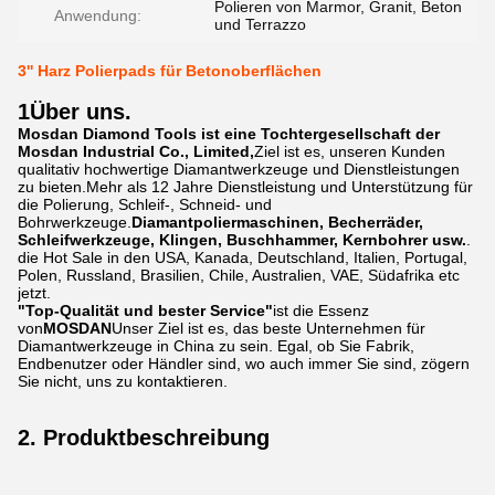
Polieren von Marmor, Granit, Beton
Anwendung:
und Terrazzo
3'' Harz Polierpads für Betonoberflächen
1Über uns.
Mosdan Diamond Tools ist eine Tochtergesellschaft der
Mosdan Industrial Co., Limited,
Ziel ist es, unseren Kunden
qualitativ hochwertige Diamantwerkzeuge und Dienstleistungen
zu bieten.Mehr als 12 Jahre Dienstleistung und Unterstützung für
die Polierung, Schleif-, Schneid- und
Bohrwerkzeuge.
Diamantpoliermaschinen, Becherräder,
Schleifwerkzeuge, Klingen, Buschhammer, Kernbohrer usw.
.
die Hot Sale in den USA, Kanada, Deutschland, Italien, Portugal,
Polen, Russland, Brasilien, Chile, Australien, VAE, Südafrika etc
jetzt.
"Top-Qualität und bester Service"
ist die Essenz
von
MOSDAN
Unser Ziel ist es, das beste Unternehmen für
Diamantwerkzeuge in China zu sein. Egal, ob Sie Fabrik,
Endbenutzer oder Händler sind, wo auch immer Sie sind, zögern
Sie nicht, uns zu kontaktieren.
2. Produktbeschreibung