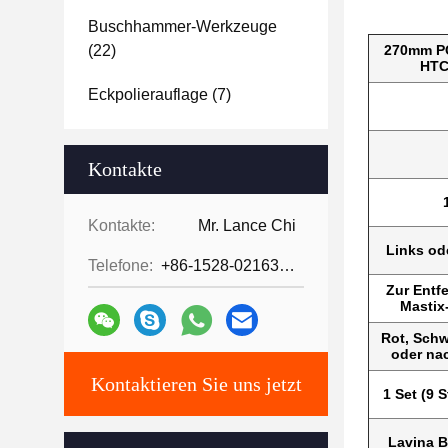
Buschhammer-Werkzeuge
(22)
270mm PC
HTC
Eckpolierauflage
(7)
Kontakte
Kontakte:
Mr. Lance Chi
Links od
Telefone:
+86-1528-0216342
Zur Entf
Mastix
Rot, Schwa
oder n
Kontaktieren Sie uns jetzt
1 Set (9 
Lavina 