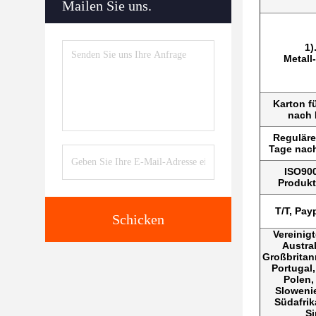
Mailen Sie uns.
1)
Metall
Karton f
nach
Reguläre
Tage nac
ISO900
Produkt
T/T, Pay
Schicken
Vereinig
Austra
Großbritann
Portugal,
Polen,
Slowenie
Südafrik
Si