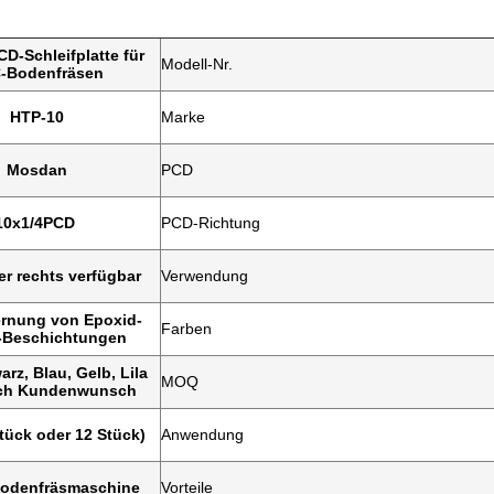
D-Schleifplatte für
Modell-Nr.
-Bodenfräsen
HTP-10
Marke
Mosdan
PCD
10x1/4PCD
PCD-Richtung
er rechts verfügbar
Verwendung
ernung von Epoxid-
Farben
-Beschichtungen
rz, Blau, Gelb, Lila
MOQ
ach Kundenwunsch
Stück oder 12 Stück)
Anwendung
Bodenfräsmaschine
Vorteile