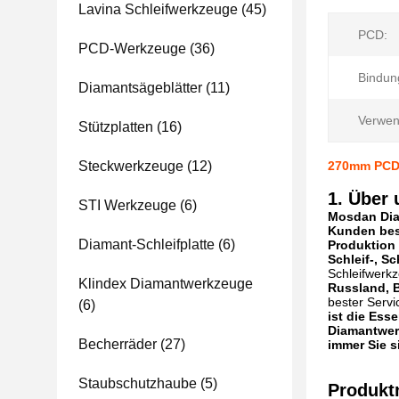
Lavina Schleifwerkzeuge
(45)
PCD:
PCD-Werkzeuge
(36)
Bindun
Diamantsägeblätter
(11)
Verwen
Stützplatten
(16)
Steckwerkzeuge
(12)
270mm PCD 
1. Über 
STI Werkzeuge
(6)
Mosdan Diam
Kunden best
Diamant-Schleifplatte
(6)
Produktion 
Schleif-, S
Schleifwerk
Klindex Diamantwerkzeuge
Russland, B
bester Servi
(6)
ist die Ess
Diamantwerk
Becherräder
(27)
immer Sie s
Staubschutzhaube
(5)
Produk