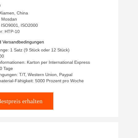
s
 Xiamen, China
 Mosdan
g: ISO9001, ISO2000
r: HTP-10
d Versandbedingungen
nge: 1 Satz (9 Stück oder 12 Stück)
00
formationen: Karton per International Express
10 Tage
ngungen: T/T, Western Union, Paypal
aterial-Fähigkeit: 5000 Prozent pro Woche
estpreis erhalten