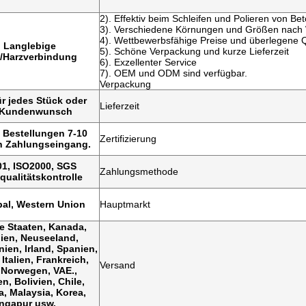
2). Effektiv beim Schleifen und Polieren von B
3). Verschiedene Körnungen und Größen nach
4). Wettbewerbsfähige Preise und überlegene Q
. Langlebige
5). Schöne Verpackung und kurze Lieferzeit
-/Harzverbindung
6). Exzellenter Service
7). OEM und ODM sind verfügbar.
Verpackung
ür jedes Stück oder
Lieferzeit
 Kundenwunsch
 Bestellungen 7-10
Zertifizierung
h Zahlungseingang.
1, ISO2000, SGS
Zahlungsmethode
qualitätskontrolle
pal, Western Union
Hauptmarkt
te Staaten, Kanada,
lien, Neuseeland,
ien, Irland, Spanien,
 Italien, Frankreich,
Versand
 Norwegen, VAE.,
n, Bolivien, Chile,
a, Malaysia, Korea,
ngapur usw.