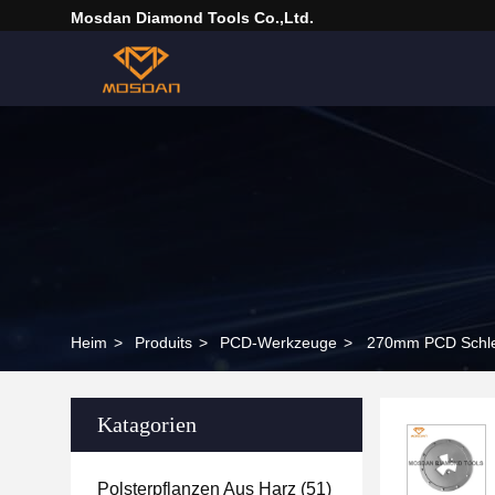
Mosdan Diamond Tools Co.,Ltd.
Heim
>
Produits
>
PCD-Werkzeuge
>
270mm PCD Schlei
Katagorien
Polsterpflanzen Aus Harz
(51)