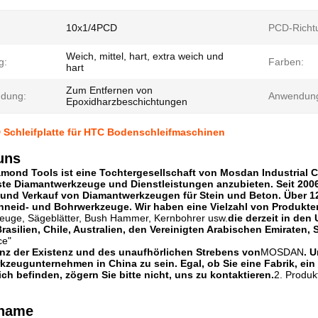
10x1/4PCD
PCD-Richt
Weich, mittel, hart, extra weich und
g:
Farben:
hart
Zum Entfernen von
dung:
Anwendun
Epoxidharzbeschichtungen
Schleifplatte für HTC Bodenschleifmaschinen
uns
ond Tools ist eine Tochtergesellschaft von Mosdan Industrial Co
e Diamantwerkzeuge und Dienstleistungen anzubieten. Seit 2006
und Verkauf von Diamantwerkzeugen für Stein und Beton. Über 12 
chneid- und Bohrwerkzeuge. Wir haben eine Vielzahl von Produkten
zeuge, Sägeblätter, Bush Hammer, Kernbohrer usw.
die derzeit in den
rasilien, Chile, Australien, den Vereinigten Arabischen Emiraten, 
ce"
enz der Existenz und des unaufhörlichen Strebens von
MOSDAN
. U
zeugunternehmen in China zu sein. Egal, ob Sie eine Fabrik, ein
ich befinden, zögern Sie bitte nicht, uns zu kontaktieren.
2. Produk
tname