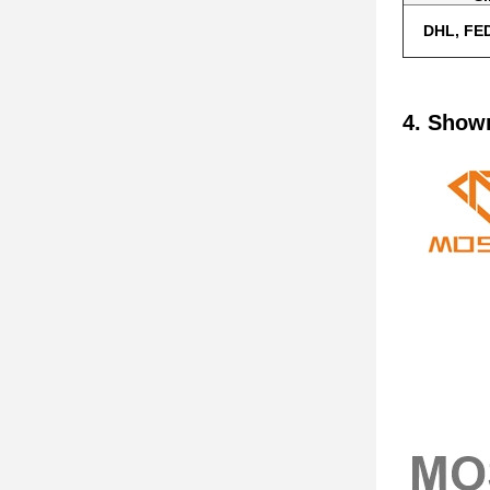
DHL, FED
4. Show