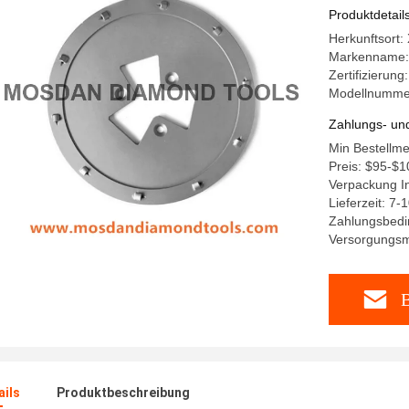
Produktdetail
Herkunftsort:
Markenname:
Zertifizierun
Modellnumme
Zahlungs- un
Min Bestellme
Preis: $95-$1
Verpackung In
Lieferzeit: 7-
Zahlungsbedi
Versorgungsm
B
ails
Produktbeschreibung