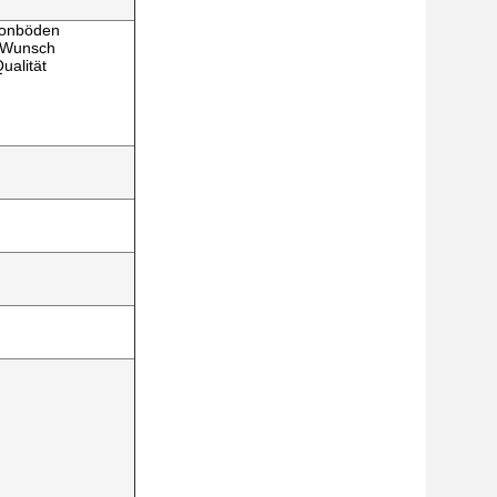
etonböden
 Wunsch
ualität