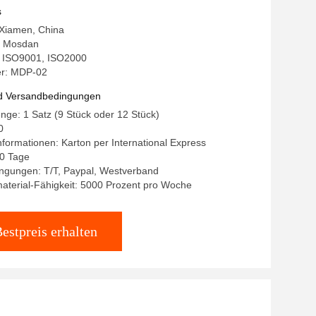
s
 Xiamen, China
 Mosdan
g: ISO9001, ISO2000
r: MDP-02
d Versandbedingungen
nge: 1 Satz (9 Stück oder 12 Stück)
0
formationen: Karton per International Express
10 Tage
ngungen: T/T, Paypal, Westverband
aterial-Fähigkeit: 5000 Prozent pro Woche
estpreis erhalten