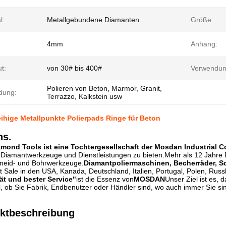
l:
Metallgebundene Diamanten
Größe:
4mm
Anhang:
t:
von 30# bis 400#
Verwendun
Polieren von Beton, Marmor, Granit,
dung:
Terrazzo, Kalkstein usw
reihige Metallpunkte Polierpads Ringe für Beton
ns.
ond Tools ist eine Tochtergesellschaft der Mosdan Industrial Co
Diamantwerkzeuge und Dienstleistungen zu bieten.Mehr als 12 Jahre Di
hneid- und Bohrwerkzeuge.
Diamantpoliermaschinen, Becherräder, S
ot Sale in den USA, Kanada, Deutschland, Italien, Portugal, Polen, Russla
ät und bester Service"
ist die Essenz von
MOSDAN
Unser Ziel ist es,
l, ob Sie Fabrik, Endbenutzer oder Händler sind, wo auch immer Sie sin
uktbeschreibung