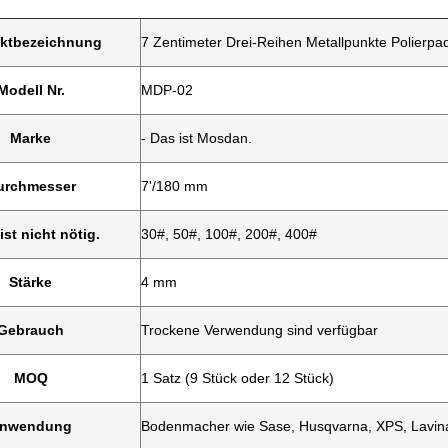
ktbezeichnung
7 Zentimeter Drei-Reihen Metallpunkte Polierpa
Modell Nr.
MDP-02
Marke
- Das ist Mosdan.
urchmesser
7'/180 mm
ist nicht nötig.
30#, 50#, 100#, 200#, 400#
Stärke
4 mm
Gebrauch
Trockene Verwendung sind verfügbar
MOQ
1 Satz (9 Stück oder 12 Stück)
nwendung
Bodenmacher wie Sase, Husqvarna, XPS, Lavin