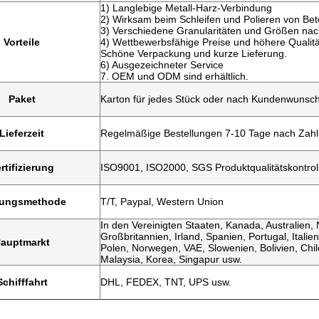
1) Langlebige Metall-Harz-Verbindung
2) Wirksam beim Schleifen und Polieren von Be
3) Verschiedene Granularitäten und Größen na
Vorteile
4) Wettbewerbsfähige Preise und höhere Qualitä
Schöne Verpackung und kurze Lieferung.
6) Ausgezeichneter Service
7. OEM und ODM sind erhältlich.
Paket
Karton für jedes Stück oder nach Kundenwunsc
Lieferzeit
Regelmäßige Bestellungen 7-10 Tage nach Zahl
rtifizierung
ISO9001, ISO2000, SGS Produktqualitätskontrol
lungsmethode
T/T, Paypal, Western Union
In den Vereinigten Staaten, Kanada, Australien,
Großbritannien, Irland, Spanien, Portugal, Italie
auptmarkt
Polen, Norwegen, VAE, Slowenien, Bolivien, Chil
Malaysia, Korea, Singapur usw.
Schifffahrt
DHL, FEDEX, TNT, UPS usw.