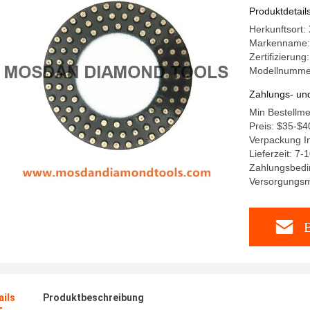
Produktdetail
Herkunftsort:
Markenname:
Zertifizierun
Modellnumme
Zahlungs- un
Min Bestellme
Preis: $35-$4
Verpackung In
Lieferzeit: 7-
Zahlungsbedi
Versorgungsm
B
ails
Produktbeschreibung