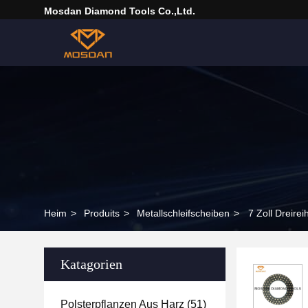
Mosdan Diamond Tools Co.,Ltd.
Heim
>
Produits
>
Metallschleifscheiben
>
7 Zoll Dreire
Katagorien
Polsterpflanzen Aus Harz
(51)