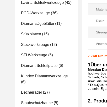
Lavina Schleifwerkzeuge
(45)
Materia
PCD-Werkzeuge
(36)
Dicke:
Diamantsägeblätter
(11)
Streugu
Stützplatten
(16)
Anwen
Steckwerkzeuge
(12)
STI Werkzeuge
(6)
7 Zoll Drei
1Über u
Diamant-Schleifplatte
(6)
Mosdan Diam
hochwertige 
Klindex Diamantwerkzeuge
Schleif-, Sc
usw.
. die H
(6)
"Top-Qualit
zu sein. Ega
Becherräder
(27)
2. Prod
Staubschutzhaube
(5)