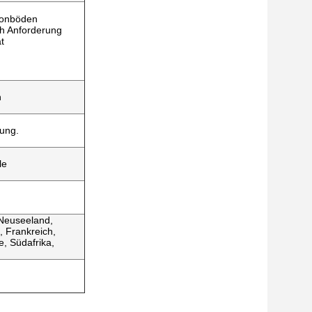
tonböden
ch Anforderung
t
h
ung.
le
 Neuseeland,
n, Frankreich,
e, Südafrika,