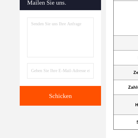
Mailen Sie uns.
Ze
Zah
Schicken
H