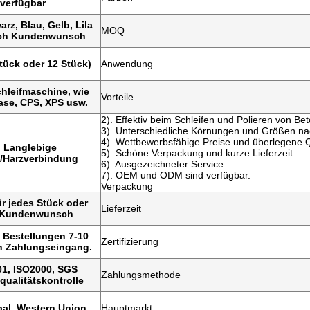
verfügbar
rz, Blau, Gelb, Lila
MOQ
ach Kundenwunsch
Stück oder 12 Stück)
Anwendung
hleifmaschine, wie
Vorteile
Sase, CPS, XPS usw.
2). Effektiv beim Schleifen und Polieren von B
3). Unterschiedliche Körnungen und Größen n
4). Wettbewerbsfähige Preise und überlegene Q
. Langlebige
5). Schöne Verpackung und kurze Lieferzeit
-/Harzverbindung
6). Ausgezeichneter Service
7). OEM und ODM sind verfügbar.
Verpackung
ür jedes Stück oder
Lieferzeit
 Kundenwunsch
 Bestellungen 7-10
Zertifizierung
h Zahlungseingang.
1, ISO2000, SGS
Zahlungsmethode
qualitätskontrolle
pal, Western Union
Hauptmarkt