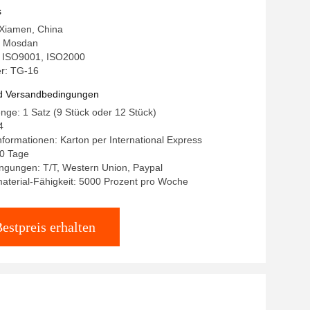
s
 Xiamen, China
 Mosdan
g: ISO9001, ISO2000
r: TG-16
d Versandbedingungen
nge: 1 Satz (9 Stück oder 12 Stück)
4
formationen: Karton per International Express
10 Tage
ngungen: T/T, Western Union, Paypal
aterial-Fähigkeit: 5000 Prozent pro Woche
estpreis erhalten