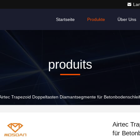
La
Startseite
Produkte
Über Uns
produits
Airtec Trapezoid Doppeltasten Diamantsegmente für Betonbodenschlei
Airtec Tr
für Beton