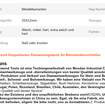
l:
Metalldiamanten
Seg-Numm
tgröße:
25X12mm
Streugut:
Weich, mittel, hart, extra weich und
g:
Farben:
hart
dung:
Naß oder trocken
pezoid Doppeltasten Diamantsegmente für Betonbodenschleifen
uns
ond Tools ist eine Tochtergesellschaft von Mosdan Industrial Co
antwerkzeuge und -dienstleistungen von bester Qualität anzubie
Produktion und Verkauf von Diamantwerkzeugen für Stein und Bet
hleif-, Schneid- und Bohrwerkzeuge. Wir haben eine Vielzahl von P
cheiben, Schleifwerkzeuge, Sägeblätter, Bush Hammer, Kernbohrer usw
rtugal, Polen, Russland, Brasilien, Chile, Australien, den Vereinig
-Qualität und bester Service"
enz der Existenz und des unaufhörlichen Strebens von
MOSDAN
. U
zeugunternehmen in China zu sein. Egal, ob Sie eine Fabrik, ein
ich befinden, zögern Sie bitte nicht, uns zu kontaktieren.
2. Produk