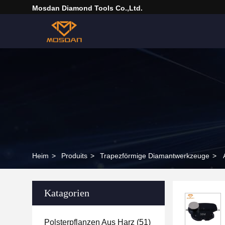
Mosdan Diamond Tools Co.,Ltd.
Heim
>
Produits
>
Trapezförmige Diamantwerkzeuge
>
Katagorien
Polsterpflanzen Aus Harz
(51)