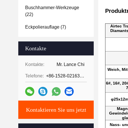
Buschhammer-Werkzeuge
Produk
(22)
Airtec T
Eckpolierauflage
(7)
Diamants
Kontakte
Kontakte:
Mr. Lance Chi
Weich, Mit
Telefone:
+86-1528-0216342
6#, 16#, 20
7
φ25x12m
Magne
Kontaktieren Sie uns jetzt
Gewindel
gl
Nass- un