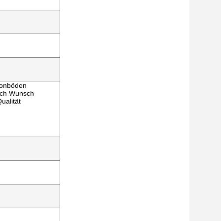
etonböden
ach Wunsch
ualität