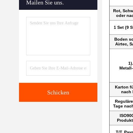
Mailen Sie uns.
Rot, Schwa
oder n
1 Set (9 
Boden sc
Airtec, 
1)
Metall
Karton f
Schicken
nach
Reguläre
Tage nac
ISO900
Produkt
T/T, Pay