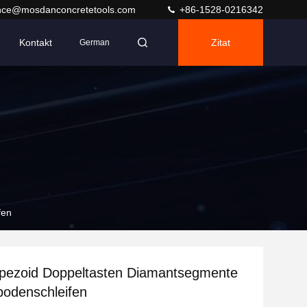
nce@mosdanconcretetools.com
+86-1528-0216342
Kontakt
Zitat
German
fen
apezoid Doppeltasten Diamantsegmente
bodenschleifen