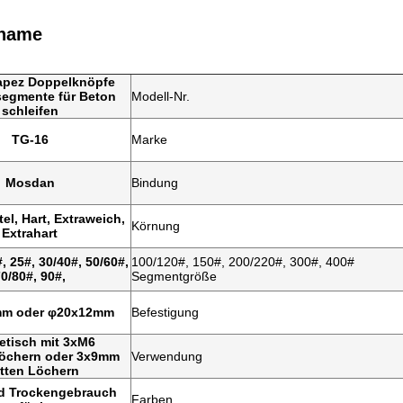
tname
rapez Doppelknöpfe
egmente für Beton
Modell-Nr.
schleifen
TG-16
Marke
Mosdan
Bindung
tel, Hart, Extraweich,
Körnung
Extrahart
#, 25#, 30/40#, 50/60#,
100/120#, 150#, 200/220#, 300#, 400#
0/80#, 90#,
Segmentgröße
m oder φ20x12mm
Befestigung
tisch mit 3xM6
öchern oder 3x9mm
Verwendung
atten Löchern
d Trockengebrauch
Farben