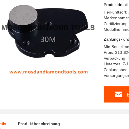
Produktdetail
Herkunftsort:
Markenname:
Zertifizierun
Modellnumme
Zahlungs- un
Min Bestellme
Preis: $13-$2
Verpackung In
Lieferzeit: 7-
Zahlungsbedi
Versorgungsm
B
ails
Produktbeschreibung