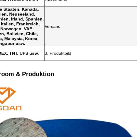
te Staaten, Kanada,
lien, Neuseeland,
ien, Irland, Spanien,
 Italien, Frankreich,
Versand
 Norwegen, VAE.,
n, Bolivien, Chile,
a, Malaysia, Korea,
ngapur usw.
EX, TNT, UPS usw.
3. Produktbild
room & Produktion