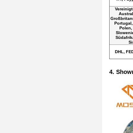
Vereinig
Austra
Großbritann
Portugal,
Polen,
Slowenie
Südafrik
Si
DHL, FED
4. Show