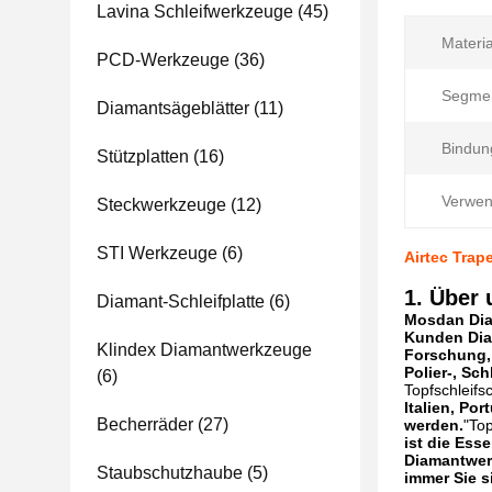
Lavina Schleifwerkzeuge
(45)
Materia
PCD-Werkzeuge
(36)
Segmen
Diamantsägeblätter
(11)
Bindun
Stützplatten
(16)
Verwen
Steckwerkzeuge
(12)
STI Werkzeuge
(6)
Airtec Tra
1. Über 
Diamant-Schleifplatte
(6)
Mosdan Diam
Kunden Diam
Klindex Diamantwerkzeuge
Forschung, 
Polier-, Sc
(6)
Topfschleifs
Italien, Po
Becherräder
(27)
werden.
"Top
ist die Ess
Diamantwerk
Staubschutzhaube
(5)
immer Sie s